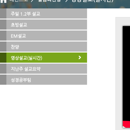
주일 1.2부 설교
초빙설교
EM설교
찬양
영상설교(실시간)
지난주 설교요약
성경공부팀