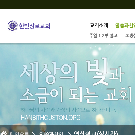
교회소개
말씀과찬
주일 1.2부 설교
초빙
영상설교(실시간)
메인으로
> 말씀과찬양 >