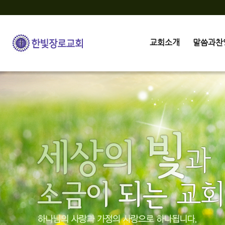
교회소개
말씀과찬