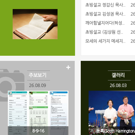
초빙설교 정갑신 목사..
26
초빙설교 김성권 목사..
26
깨어힘낼지어다(허성..
26
초빙설교 (김상원 선..
26
모세의 세가지 메세지..
26
주보보기
갤러리
26.08.09
26.08.03
8-9-16
등록(Scott Harrington