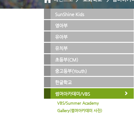
SunShine Kids
영아부
유아부
유치부
초등부(CM)
중고등부(Youth)
한글학교
썸머아카데미/VBS
VBS/Summer Academy
Gallery(썸머아카데미 사진)