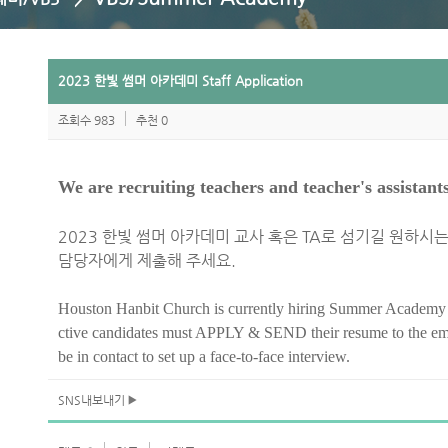
2023 한빛 썸머 아카데미 Staff Application
조회수 983
추천 0
We are recruiting teachers and teacher's assistants
2023 한빛 썸머 아카데미 교사 혹은 TA로 섬기길 원하시
담당자에게 제출해 주세요.
Houston Hanbit Church is currently hiring Summer Academy 20
ctive candidates must APPLY & SEND their resume to the ema
be in contact to set up a face-to-face interview.
SNS내보내기