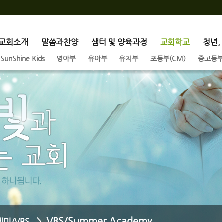
교회소개
말씀과찬양
샘터 및 양육과정
교회학교
청년,
SunShine Kids
영아부
유아부
유치부
초등부(CM)
중고등부(
VBS/Summer Academy
미/VBS >