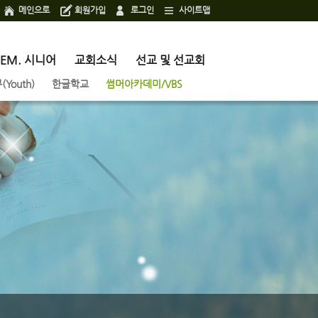
메인으로
회원가입
로그인
사이트맵
 EM. 시니어
교회소식
선교 및 선교회
Youth)
한글학교
썸머아카데미/VBS